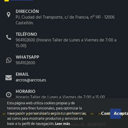
DIRECCIÓN
P.I. Ciudad del Transporte, c/ de Francia, nº 141 - 12006
Castellón.
TELÉFONO
964102600 (Horario Taller de Lunes a Viernes de 7:00 a
15:00)
WHATSAPP
964102600
EMAIL
arcros@arcros.es
HORARIO
Horario Taller de Lunes a Viernes de 7:00 a 15:00
Esta página web utiliza cookies propias y de
terceros para fines funcionales, para optimizar la
Configurar
Acepta
navegación y personalizarla según tus preferencias,
así como para mostrarte productos y servicios en
base a tu perfil de navegación.
Leer más
2007 - 2026 ©
Talleres Arcros SL
, B12891271