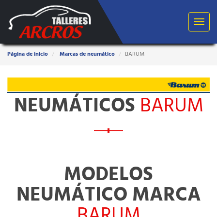
Toggle
navigat
Estas
Página de inicio
Marcas de neumático
BARUM
aquí:
NEUMÁTICOS
BARUM
MODELOS
NEUMÁTICO MARCA
BARUM