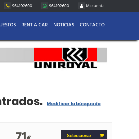
964102600
964102600
Mi cuenta
UESTOS
RENT A CAR
NOTICIAS
CONTACTO
ntrados.
Modificar la búsqueda
71
€
Seleccionar