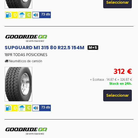
Seleccionar
D
C
73 db
SUPGUARD M1 315 80 R22.5 154M
M+S
18PR TODAS POSICIONES
Neumáticos de camión
312 €
+ Ecotasa : 14.87 € =
326.87 €
Stock en 24h.
Seleccionar
D
C
73 db