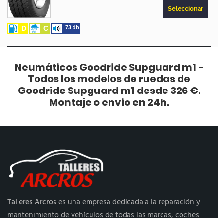
Seleccionar
D
C
73 db
Neumáticos Goodride Supguard m1 -
Todos los modelos de ruedas de
Goodride Supguard m1 desde 326 €.
Montaje o envio en 24h.
Talleres Arcros
es una empresa dedicada a la reparación y
mantenimiento de vehículos de todas las marcas, coches