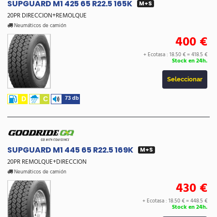
SUPGUARD M1 425 65 R22.5 165K
M+S
20PR DIRECCION+REMOLQUE
Neumáticos de camión
400 €
+ Ecotasa : 18.50 € =
418.5 €
Stock en 24h.
Seleccionar
D
C
73 db
SUPGUARD M1 445 65 R22.5 169K
M+S
20PR REMOLQUE+DIRECCION
Neumáticos de camión
430 €
+ Ecotasa : 18.50 € =
448.5 €
Stock en 24h.